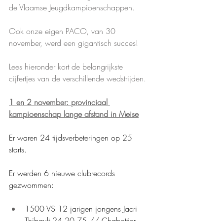
de Vlaamse Jeugdkampioenschappen. 
Ook onze eigen PACO, van 30 
november, werd een gigantisch succes!
Lees hieronder kort de belangrijkste 
cijfertjes van de verschillende wedstrijden.
1 en 2 november: provinciaal 
kampioenschap lange afstand in Meise
Er waren 24 tijdsverbeteringen op 25 
starts.
Er werden 6 nieuwe clubrecords 
gezwommen:
1500 VS 12 jarigen jongens Jacri 
Thibault 24.20.75 // Chabottier 