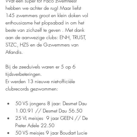
Wat een super tof Paco zwemfeest 
hebben we achter de rug! Maar liefst 
145 zwemmers groot en klein doken vol 
enthousiasme het plopsabad in om het 
beste van zichzelf te geven . Met dank 
aan de aanwezige clubs: ENH, TRUST, 
STZC, HZS en de G-zwemmers van 
Atlandis. 
Bij de zeeduivels waren er 5 op 6 
tijdsverbeteringen.
Er werden 13 nieuwe niet-officiële 
clubrecords gezwommen:
50 VS jongens 8 jaar: Desmet Dau 
1.00.91 // Desmet Dau 56.50
25 VL meisjes  9 jaar GEEN // De 
Preter Adele 22.50
50 VS meisjes 9 jaar Boudart Lucie 