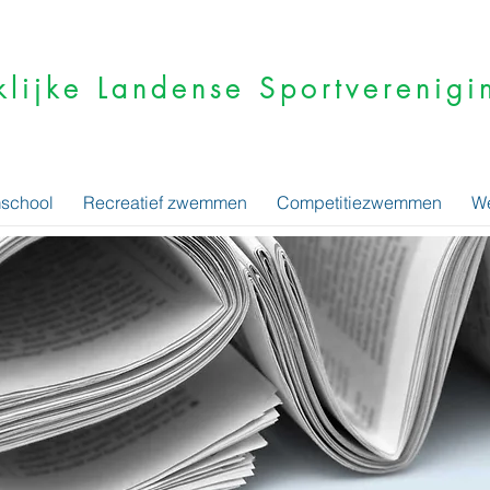
klijke Landense Sportvereni
school
Recreatief zwemmen
Competitiezwemmen
We