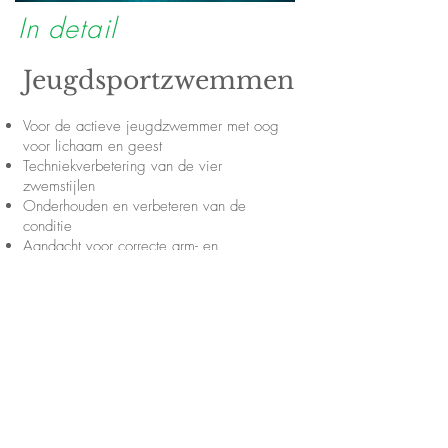
In detail
Jeugdsportzwemmen
Voor de actieve jeugdzwemmer met oog
voor lichaam en geest
Techniekverbetering van de vier
zwemstijlen
Onderhouden en verbeteren van de
conditie
Aandacht voor correcte arm- en
beenbeweging en ademhaling
Zwemmen in spelvorm: duiken, balspelen,
onderlinge wedstrijdjes, ...
Praktisch
Vrijdag 17:30u tot 18:30u
Zaterdag 10:00u tot 11:00u