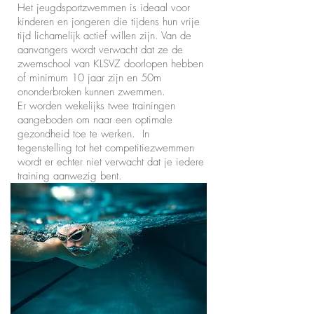
Het jeugdsportzwemmen is ideaal voor
kinderen en jongeren die tijdens hun vrije
tijd lichamelijk actief willen zijn. Van de
aanvangers wordt verwacht dat ze de
zwemschool van KLSVZ doorlopen hebben
of minimum 10 jaar zijn en 50m
ononderbroken kunnen zwemmen.
Er worden wekelijks twee trainingen
aangeboden om naar een optimale
gezondheid toe te werken. In
tegenstelling tot het competitiezwemmen
wordt er echter niet verwacht dat je iedere
training aanwezig bent.