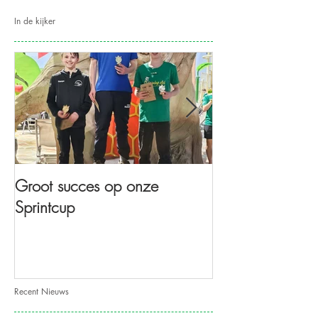
In de kijker
Groot succes op onze
Start zwemscho
Sprintcup
lessenreeks 2
Recent Nieuws