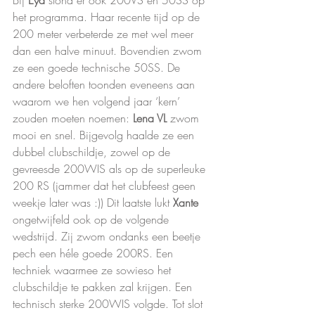
Bij 
Eya 
stond er ook 200VS en 50SS op 
het programma. Haar recente tijd op de 
200 meter verbeterde ze met wel meer 
dan een halve minuut. Bovendien zwom 
ze een goede technische 50SS. De 
andere beloften toonden eveneens aan 
waarom we hen volgend jaar ‘kern’ 
zouden moeten noemen: 
Lena VL
 zwom 
mooi en snel. Bijgevolg haalde ze een 
dubbel clubschildje, zowel op de 
gevreesde 200WIS als op de superleuke 
200 RS (jammer dat het clubfeest geen 
weekje later was :)) Dit laatste lukt 
Xante 
ongetwijfeld ook op de volgende 
wedstrijd. Zij zwom ondanks een beetje 
pech een héle goede 200RS. Een 
techniek waarmee ze sowieso het 
clubschildje te pakken zal krijgen. Een 
technisch sterke 200WIS volgde. Tot slot 