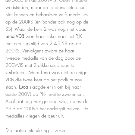
de 50SS en de 200WIS. Geen simpele 
wedstrijden, maar de jongens lieten hun 
niet kennen en behaalden zelfs medailles 
op de 200RS (en Sander ook nog op de 
SS). Maar de kern 2 was nog niet klaar. 
Lena VDB
 won haar ticket naar het BJK 
met een supertijd van 2.45.58 op de 
200RS. Vervolgens zwom ze haar 
tweede medaille van de dag door de 
200WIS met 2 dikke seconden te 
verbeteren. Maar Lena was niet de enige 
VDB die twee keer op het podium zou 
staan. 
Luca 
slaagde er in om bij haar 
eerste 200VL de PK-limiet te zwemmen. 
Alsof dat nog niet genoeg was, moest de 
A-tijd op 200VS het onderspit delven. De 
medailles vliegen de deur uit.
Die laatste uitdrukking is zeker 