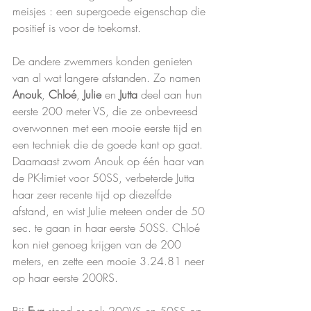
meisjes : een supergoede eigenschap die 
positief is voor de toekomst.
De andere zwemmers konden genieten 
van al wat langere afstanden. Zo namen 
Anouk
, 
Chloé
, 
Julie 
en 
Jutta 
deel aan hun 
eerste 200 meter VS, die ze onbevreesd 
overwonnen met een mooie eerste tijd en 
een techniek die de goede kant op gaat. 
Daarnaast zwom Anouk op één haar van 
de PK-limiet voor 50SS, verbeterde Jutta 
haar zeer recente tijd op diezelfde 
afstand, en wist Julie meteen onder de 50 
sec. te gaan in haar eerste 50SS. Chloé 
kon niet genoeg krijgen van de 200 
meters, en zette een mooie 3.24.81 neer 
op haar eerste 200RS.