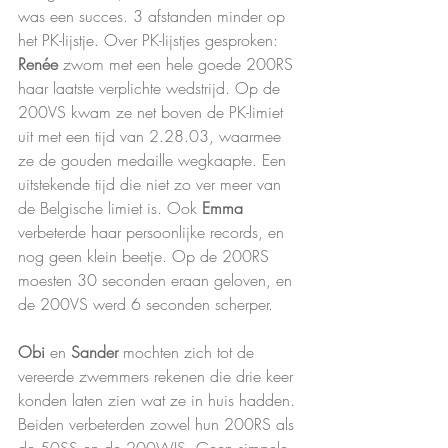
was een succes. 3 afstanden minder op 
het PK-lijstje. Over PK-lijstjes gesproken: 
Renée 
zwom met een hele goede 200RS 
haar laatste verplichte wedstrijd. Op de 
200VS kwam ze net boven de PK-limiet 
uit met een tijd van 2.28.03, waarmee 
ze de gouden medaille wegkaapte. Een 
uitstekende tijd die niet zo ver meer van 
de Belgische limiet is. Ook 
Emma 
verbeterde haar persoonlijke records, en 
nog geen klein beetje. Op de 200RS 
moesten 30 seconden eraan geloven, en 
de 200VS werd 6 seconden scherper.
Obi 
en 
Sander 
mochten zich tot de 
vereerde zwemmers rekenen die drie keer 
konden laten zien wat ze in huis hadden. 
Beiden verbeterden zowel hun 200RS als 