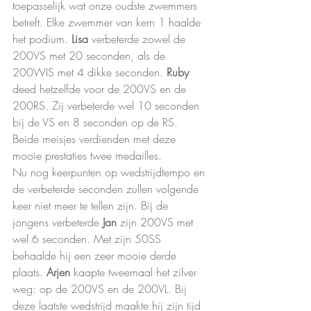
toepasselijk wat onze oudste zwemmers 
betreft. Elke zwemmer van kern 1 haalde 
het podium. 
Lisa 
verbeterde zowel de 
200VS met 20 seconden, als de 
200WIS met 4 dikke seconden. 
Ruby 
deed hetzelfde voor de 200VS en de 
200RS. Zij verbeterde wel 10 seconden 
bij de VS en 8 seconden op de RS. 
Beide meisjes verdienden met deze 
mooie prestaties twee medailles.
Nu nog keerpunten op wedstrijdtempo en 
de verbeterde seconden zullen volgende 
keer niet meer te tellen zijn. Bij de 
jongens verbeterde 
Jan 
zijn 200VS met 
wel 6 seconden. Met zijn 50SS 
behaalde hij een zeer mooie derde 
plaats. 
Arjen 
kaapte tweemaal het zilver 
weg: op de 200VS en de 200VL. Bij 
deze laatste wedstrijd maakte hij zijn tijd 