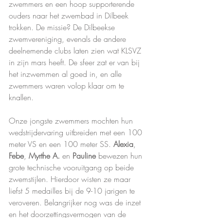
zwemmers en een hoop supporterende 
ouders naar het zwembad in Dilbeek 
trokken. De missie? De Dilbeekse 
zwemvereniging, evenals de andere 
deelnemende clubs laten zien wat KLSVZ 
in zijn mars heeft. De sfeer zat er van bij 
het inzwemmen al goed in, en alle 
zwemmers waren volop klaar om te 
knallen.
Onze jongste zwemmers mochten hun 
wedstrijdervaring uitbreiden met een 100 
meter VS en een 100 meter SS. 
Alexia
, 
Febe
, 
Myrthe A.
 en 
Pauline
 bewezen hun 
grote technische vooruitgang op beide 
zwemstijlen. Hierdoor wisten ze maar 
liefst 5 medailles bij de 9-10 jarigen te 
veroveren. Belangrijker nog was de inzet 
en het doorzettingsvermogen van de 