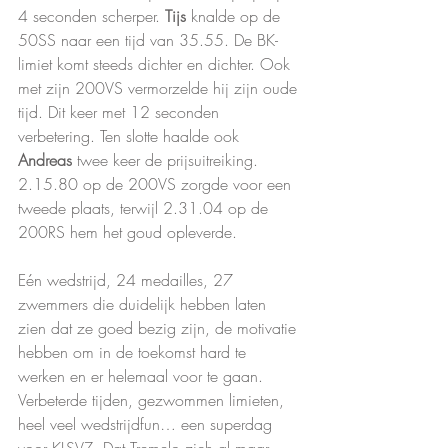
4 seconden scherper. 
Tijs 
knalde op de 
50SS naar een tijd van 35.55. De BK-
limiet komt steeds dichter en dichter. Ook 
met zijn 200VS vermorzelde hij zijn oude 
tijd. Dit keer met 12 seconden 
verbetering. Ten slotte haalde ook 
Andreas 
twee keer de prijsuitreiking. 
2.15.80 op de 200VS zorgde voor een 
tweede plaats, terwijl 2.31.04 op de 
200RS hem het goud opleverde.
Eén wedstrijd, 24 medailles, 27 
zwemmers die duidelijk hebben laten 
zien dat ze goed bezig zijn, de motivatie 
hebben om in de toekomst hard te 
werken en er helemaal voor te gaan. 
Verbeterde tijden, gezwommen limieten, 
heel veel wedstrijdfun… een superdag 