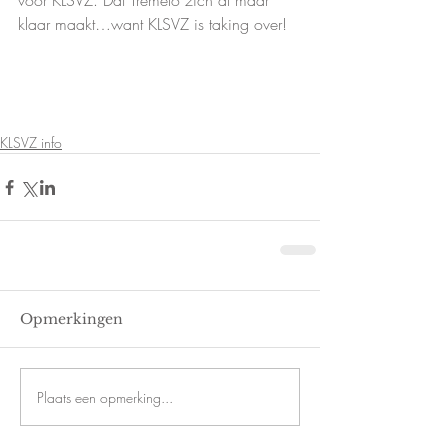
voor KLSVZ. Dat Tremelo zich al maar 
klaar maakt…want KLSVZ is taking over!
KLSVZ info
Opmerkingen
Plaats een opmerking...