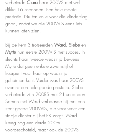
verbeterde 
Clara 
haar 200VS met wel 
dikke 16 seconden. Een hele mooie 
prestatie. Nu ten volle voor die vlinderslag 
gaan, zodat we die 200WIS eens iets 
kunnen laten zien.
Bij de kern 3 trotseerden 
Ward
, 
Siebe 
en 
Myrte 
hun eerste 200WIS met succes. In 
slechts haar tweede wedstrijd bewees 
Myrte dat geen enkele zwemstijl of 
keerpunt voor haar op wedstrijd 
geheimen kent. Verder was haar 200VS 
evenzo een hele goede prestatie. Siebe 
verbeterde zijn 200RS met 21 seconden. 
Samen met Ward verbaasde hij met een 
zeer goede 200WIS, die voor weer een 
stapje dichter bij het PK zorgt. Ward 
kreeg nog een derde 200m 
voorgeschoteld, maar ook de 200VS 