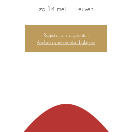
zo 14 mei
  |  
Leuven
Registratie is afgesloten
Andere evenementen bekijken