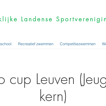
klijke Landense Sportvereni
school
Recreatief zwemmen
Competitiezwemmen
We
 cup Leuven (Jeug
kern)