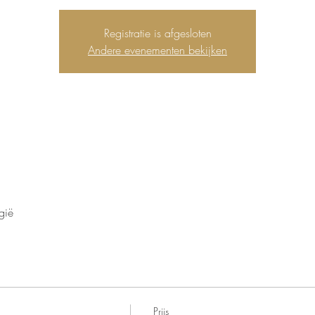
Registratie is afgesloten
Andere evenementen bekijken
gië
Prijs