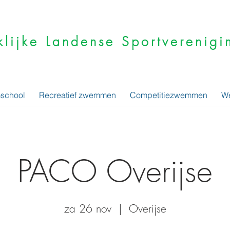
klijke Landense Sportvereni
school
Recreatief zwemmen
Competitiezwemmen
We
PACO Overijse
za 26 nov
  |  
Overijse