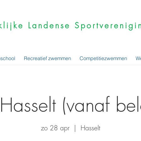
klijke Landense Sportvereni
school
Recreatief zwemmen
Competitiezwemmen
We
asselt (vanaf bel
zo 28 apr
  |  
Hasselt