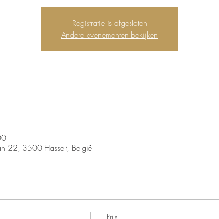
Registratie is afgesloten
Andere evenementen bekijken
00
an 22, 3500 Hasselt, België
Prijs