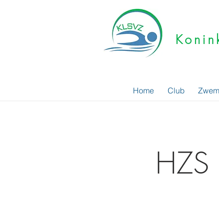
Konin
Home
Club
Zwem
HZS H